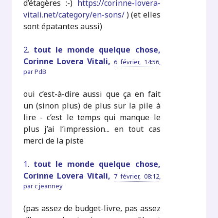
d’étagères :-)
https://corinne-lovera-
vitali.net/category/en-sons/
) (et elles
sont épatantes aussi)
2.
tout le monde quelque chose,
Corinne Lovera Vitali,
6 février, 14:56
,
par
PdB
oui c’est-à-dire aussi que ça en fait
un (sinon plus) de plus sur la pile à
lire - c’est le temps qui manque le
plus j’ai l’impression... en tout cas
merci de la piste
1.
tout le monde quelque chose,
Corinne Lovera Vitali,
7 février, 08:12
,
par
c jeanney
(pas assez de budget-livre, pas assez