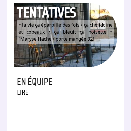
TENTATIVES
« la vie ça éparpille des fois / ça chélidoine
et copeaux / ça bleuit ça noisette »
[Maryse Hache / porte mangée 32]
EN ÉQUIPE
LIRE