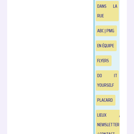
DANS LA
RUE
ABC | PMG
EN ÉQUIPE
FLYERS
DO IT
YOURSELF
PLACARD
LIEUX /
NEWSLETTER