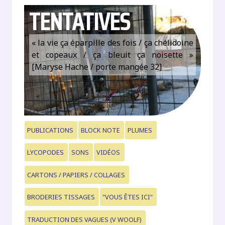
TENTATIVES
« la vie ça éparpille des fois / ça chélidoine
et copeaux / ça bleuit ça noisette »
[Maryse Hache / porte mangée 32]
PUBLICATIONS
BLOCK NOTE
PLUMES
LYCOPODES
SONS
VIDÉOS
CARTONS / PAPIERS / COLLAGES
BRODERIES TISSAGES
"VOUS ÊTES ICI"
TRADUCTION DES VAGUES (V WOOLF)