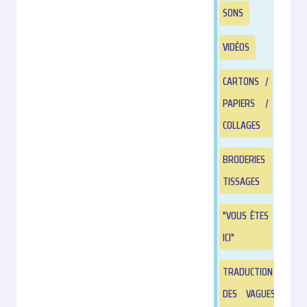
SONS
VIDÉOS
CARTONS /
PAPIERS /
COLLAGES
BRODERIES
TISSAGES
"VOUS ÊTES
ICI"
TRADUCTION
DES VAGUES