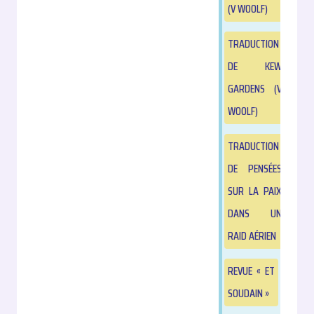
(V WOOLF)
TRADUCTION
DE KEW
GARDENS (V
WOOLF)
TRADUCTION
DE PENSÉES
SUR LA PAIX
DANS UN
RAID AÉRIEN
REVUE « ET
SOUDAIN »