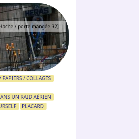
e Hache / porte mangée 32]
 PAPIERS / COLLAGES
DANS UN RAID AÉRIEN
URSELF
PLACARD