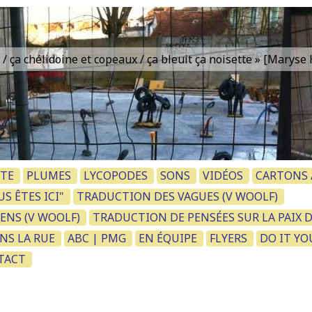
is / ça chélidoine et copeaux / ça bleuit ça noisette » [Marys
TE
PLUMES
LYCOPODES
SONS
VIDÉOS
CARTONS /
S ÊTES ICI"
TRADUCTION DES VAGUES (V WOOLF)
ENS (V WOOLF)
TRADUCTION DE PENSÉES SUR LA PAIX 
NS LA RUE
ABC | PMG
EN ÉQUIPE
FLYERS
DO IT YO
NTACT