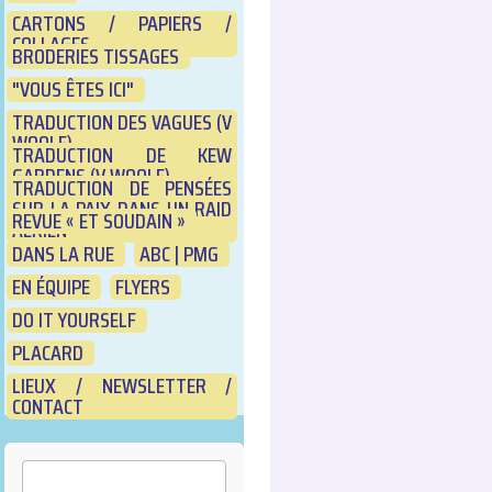
CARTONS / PAPIERS /
COLLAGES
BRODERIES TISSAGES
"VOUS ÊTES ICI"
TRADUCTION DES VAGUES (V
WOOLF)
TRADUCTION DE KEW
GARDENS (V WOOLF)
TRADUCTION DE PENSÉES
SUR LA PAIX DANS UN RAID
REVUE « ET SOUDAIN »
AÉRIEN
DANS LA RUE
ABC | PMG
EN ÉQUIPE
FLYERS
DO IT YOURSELF
PLACARD
LIEUX / NEWSLETTER /
CONTACT