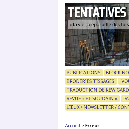
TENTATIVES
« la vie ça éparpille des fo
PUBLICATIONS
BLOCK NO
BRODERIES TISSAGES
"VOU
TRADUCTION DE KEW GARD
REVUE « ET SOUDAIN »
DA
LIEUX / NEWSLETTER / CO
Accueil
>
Erreur