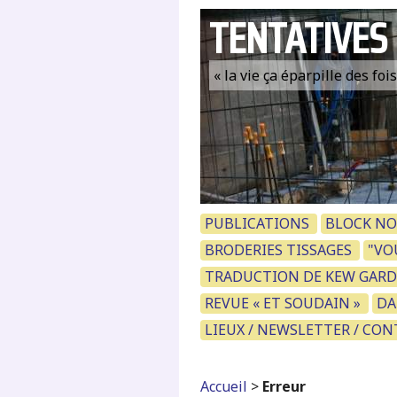
TENTATIVES
« la vie ça éparpille des fo
PUBLICATIONS
BLOCK NO
BRODERIES TISSAGES
"VOU
TRADUCTION DE KEW GARD
REVUE « ET SOUDAIN »
DA
LIEUX / NEWSLETTER / CO
Accueil
>
Erreur