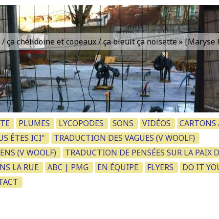
is / ça chélidoine et copeaux / ça bleuit ça noisette » [Marys
TE
PLUMES
LYCOPODES
SONS
VIDÉOS
CARTONS /
S ÊTES ICI"
TRADUCTION DES VAGUES (V WOOLF)
ENS (V WOOLF)
TRADUCTION DE PENSÉES SUR LA PAIX 
NS LA RUE
ABC | PMG
EN ÉQUIPE
FLYERS
DO IT YO
NTACT