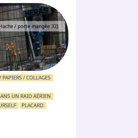
e Hache / porte mangée 32]
 PAPIERS / COLLAGES
DANS UN RAID AÉRIEN
URSELF
PLACARD