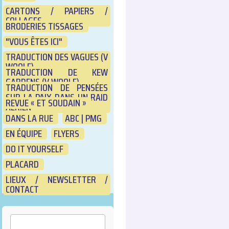
CARTONS / PAPIERS /
COLLAGES
BRODERIES TISSAGES
"VOUS ÊTES ICI"
TRADUCTION DES VAGUES (V
WOOLF)
TRADUCTION DE KEW
GARDENS (V WOOLF)
TRADUCTION DE PENSÉES
SUR LA PAIX DANS UN RAID
REVUE « ET SOUDAIN »
AÉRIEN
DANS LA RUE
ABC | PMG
EN ÉQUIPE
FLYERS
DO IT YOURSELF
PLACARD
LIEUX / NEWSLETTER /
CONTACT