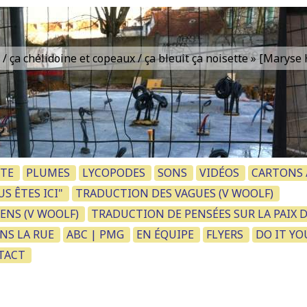
is / ça chélidoine et copeaux / ça bleuit ça noisette » [Marys
TE
PLUMES
LYCOPODES
SONS
VIDÉOS
CARTONS /
S ÊTES ICI"
TRADUCTION DES VAGUES (V WOOLF)
ENS (V WOOLF)
TRADUCTION DE PENSÉES SUR LA PAIX 
NS LA RUE
ABC | PMG
EN ÉQUIPE
FLYERS
DO IT YO
NTACT