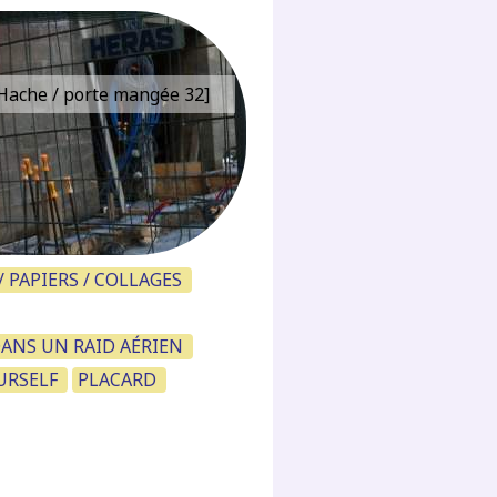
e Hache / porte mangée 32]
 PAPIERS / COLLAGES
DANS UN RAID AÉRIEN
URSELF
PLACARD