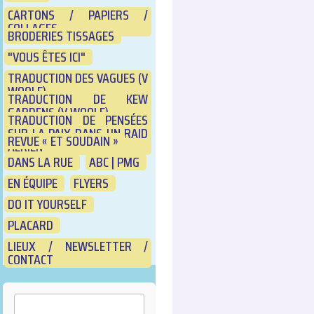
CARTONS / PAPIERS /
COLLAGES
BRODERIES TISSAGES
"VOUS ÊTES ICI"
TRADUCTION DES VAGUES (V
WOOLF)
TRADUCTION DE KEW
GARDENS (V WOOLF)
TRADUCTION DE PENSÉES
SUR LA PAIX DANS UN RAID
REVUE « ET SOUDAIN »
AÉRIEN
DANS LA RUE
ABC | PMG
EN ÉQUIPE
FLYERS
DO IT YOURSELF
PLACARD
LIEUX / NEWSLETTER /
CONTACT