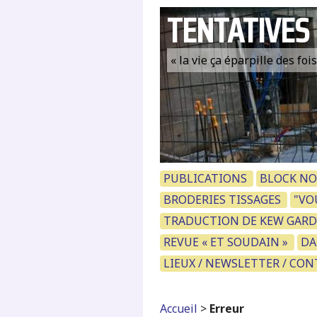
TENTATIVES
« la vie ça éparpille des fo
PUBLICATIONS
BLOCK NO
BRODERIES TISSAGES
"VOU
TRADUCTION DE KEW GARD
REVUE « ET SOUDAIN »
DA
LIEUX / NEWSLETTER / CO
Accueil
>
Erreur