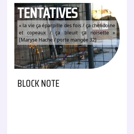
TENTATIVES
« la vie ça éparpille des fois / ça chélidoine
et copeaux / ça bleuit ça noisette »
[Maryse Hache / porte mangée 32]
BLOCK NOTE