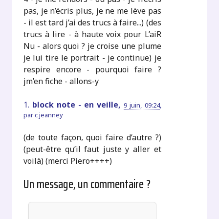
pas, je n’écris plus, je ne me lève pas
- il est tard j’ai des trucs à faire...) (des
trucs à lire - à haute voix pour L’aiR
Nu - alors quoi ? je croise une plume
je lui tire le portrait - je continue) je
respire encore - pourquoi faire ?
jm’en fiche - allons-y
1.
block note - en veille,
9 juin, 09:24
,
par
c jeanney
(de toute façon, quoi faire d’autre ?)
(peut-être qu’il faut juste y aller et
voilà) (merci Piero++++)
Un message, un commentaire ?