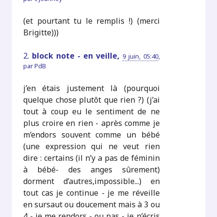
(et pourtant tu le remplis !) (merci
Brigitte)))
2.
block note - en veille,
9 juin, 05:40
,
par
PdB
j’en étais justement là (pourquoi
quelque chose plutôt que rien ?) (j’ai
tout à coup eu le sentiment de ne
plus croire en rien - après comme je
m’endors souvent comme un bébé
(une expression qui ne veut rien
dire : certains (il n’y a pas de féminin
à bébé- des anges sûrement)
dorment d’autres,impossible...) en
tout cas je continue - je me réveille
en sursaut ou doucement mais à 3 ou
4 - je me rendors - ou pas - je n’écris