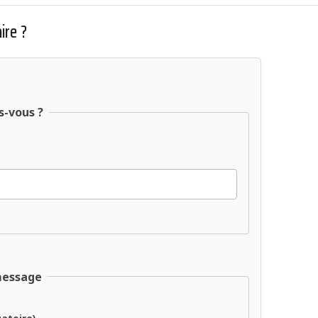
ire ?
s-vous ?
message