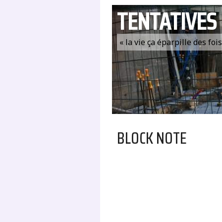
TENTATIVES
« la vie ça éparpille des fo
BLOCK NOTE