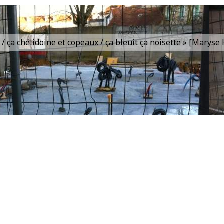
is / ça chélidoine et copeaux / ça bleuit ça noisette » [Marys