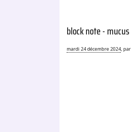
block note - mucus
mardi 24 décembre 2024
,
par