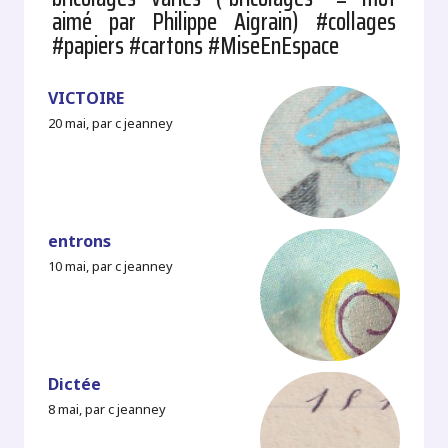
aimé par Philippe Aigrain) #collages
#papiers #cartons #MiseEnEspace
VICTOIRE
20 mai, par c jeanney
entrons
10 mai, par c jeanney
Dictée
8 mai, par c jeanney