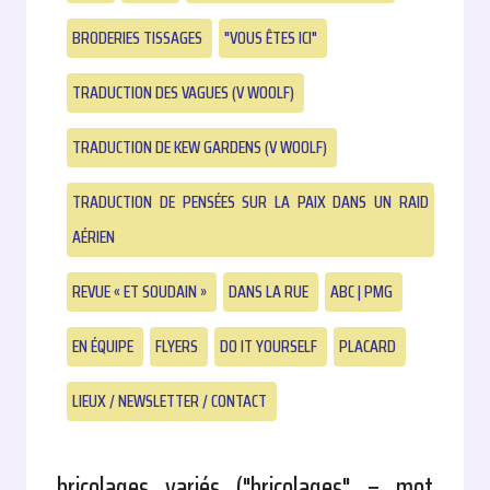
BRODERIES TISSAGES
"VOUS ÊTES ICI"
TRADUCTION DES VAGUES (V WOOLF)
TRADUCTION DE KEW GARDENS (V WOOLF)
TRADUCTION DE PENSÉES SUR LA PAIX DANS UN RAID
AÉRIEN
REVUE « ET SOUDAIN »
DANS LA RUE
ABC | PMG
EN ÉQUIPE
FLYERS
DO IT YOURSELF
PLACARD
LIEUX / NEWSLETTER / CONTACT
bricolages variés ("bricolages" = mot