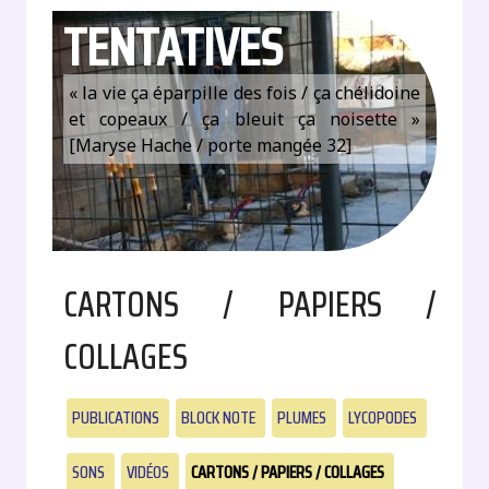
TENTATIVES
« la vie ça éparpille des fois / ça chélidoine
et copeaux / ça bleuit ça noisette »
[Maryse Hache / porte mangée 32]
CARTONS / PAPIERS /
COLLAGES
PUBLICATIONS
BLOCK NOTE
PLUMES
LYCOPODES
SONS
VIDÉOS
CARTONS / PAPIERS / COLLAGES