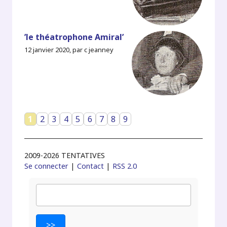
’le théatrophone Amiral’
12 janvier 2020, par c jeanney
1
2
3
4
5
6
7
8
9
2009-2026 TENTATIVES
Se connecter
|
Contact
|
RSS 2.0