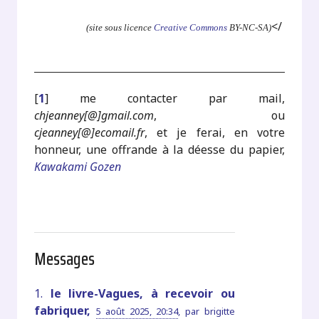
</
(site sous licence
Creative Commons
BY-NC-SA)
[
1
]
me contacter par mail,
chjeanney[@]gmail.com
, ou
cjeanney[@]ecomail.fr
, et je ferai, en votre
honneur, une offrande à la déesse du papier,
Kawakami Gozen
Messages
1.
le livre-Vagues, à recevoir ou
fabriquer,
5 août 2025, 20:34
,
par
brigitte