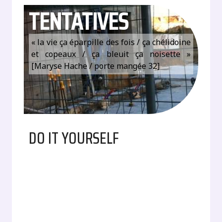
TENTATIVES
« la vie ça éparpille des fois / ça chélidoine
et copeaux / ça bleuit ça noisette »
[Maryse Hache / porte mangée 32]
DO IT YOURSELF