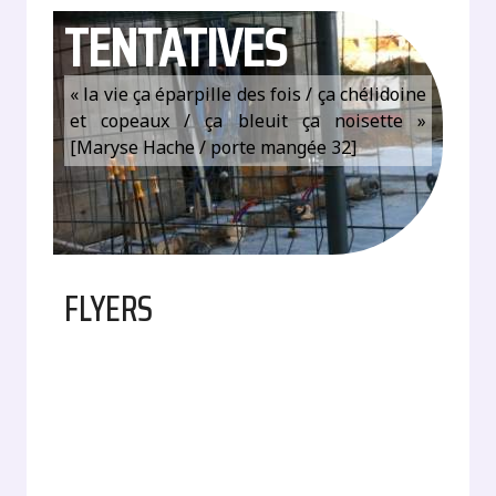
TENTATIVES
« la vie ça éparpille des fois / ça chélidoine
et copeaux / ça bleuit ça noisette »
[Maryse Hache / porte mangée 32]
FLYERS