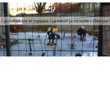
is / ça chélidoine et copeaux / ça bleuit ça noisette » [Marys