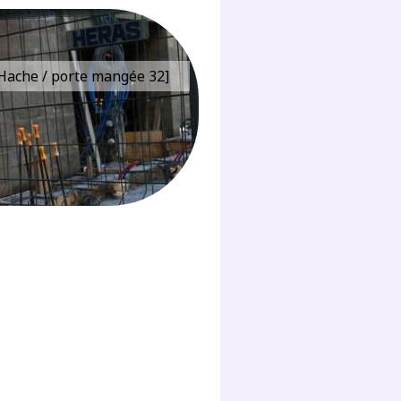
e Hache / porte mangée 32]