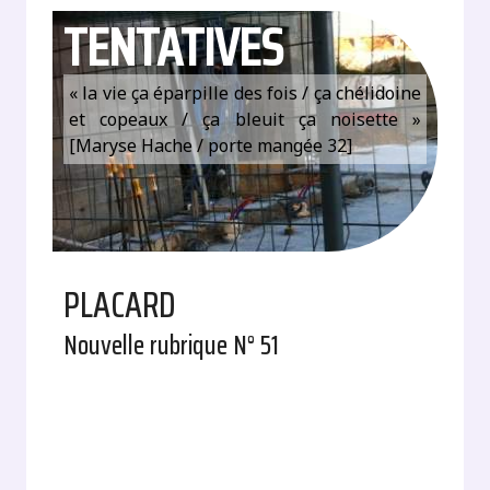
TENTATIVES
« la vie ça éparpille des fois / ça chélidoine
et copeaux / ça bleuit ça noisette »
[Maryse Hache / porte mangée 32]
PLACARD
Nouvelle rubrique N° 51