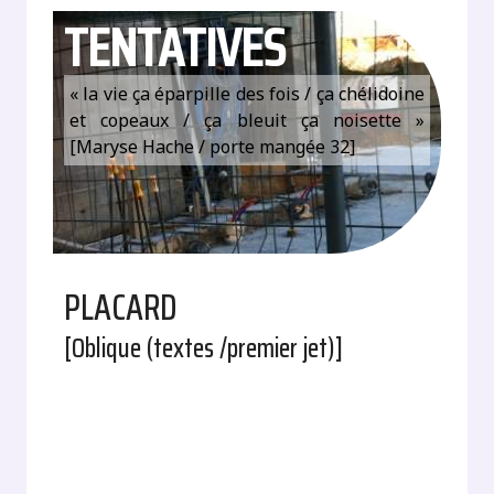
TENTATIVES
« la vie ça éparpille des fois / ça chélidoine
et copeaux / ça bleuit ça noisette »
[Maryse Hache / porte mangée 32]
PLACARD
[Oblique (textes /premier jet)]