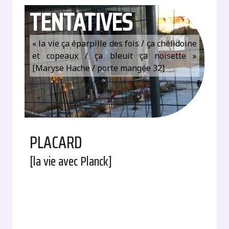
TENTATIVES
« la vie ça éparpille des fois / ça chélidoine
et copeaux / ça bleuit ça noisette »
[Maryse Hache / porte mangée 32]
PLACARD
[la vie avec Planck]