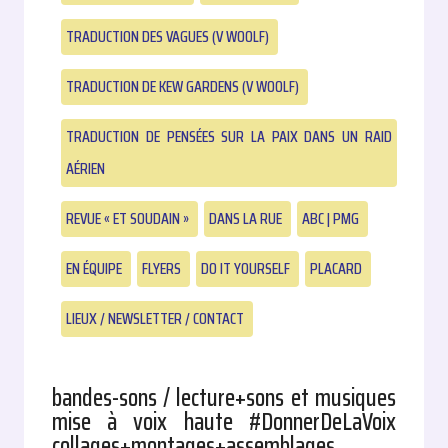
TRADUCTION DES VAGUES (V WOOLF)
TRADUCTION DE KEW GARDENS (V WOOLF)
TRADUCTION DE PENSÉES SUR LA PAIX DANS UN RAID
AÉRIEN
REVUE « ET SOUDAIN »
DANS LA RUE
ABC | PMG
EN ÉQUIPE
FLYERS
DO IT YOURSELF
PLACARD
LIEUX / NEWSLETTER / CONTACT
bandes-sons / lecture+sons et musiques
mise à voix haute #DonnerDeLaVoix
collages+montages+assemblages