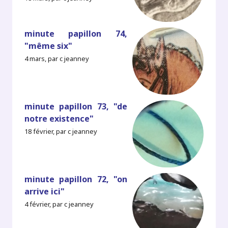
minute papillon 74,
"même six"
4 mars, par c jeanney
minute papillon 73, "de
notre existence"
18 février, par c jeanney
minute papillon 72, "on
arrive ici"
4 février, par c jeanney