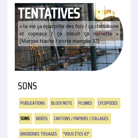
TENTATIVES
« la vie ça éparpille des fois / ça chélidoine
et copeaux / ça bleuit ça noisette »
[Maryse Hache / porte mangée 32]
SONS
PUBLICATIONS
BLOCK NOTE
PLUMES
LYCOPODES
SONS
VIDÉOS
CARTONS / PAPIERS / COLLAGES
BRODERIES TISSAGES
"VOUS ÊTES ICI"