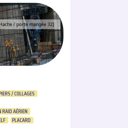
e Hache / porte mangée 32]
PIERS / COLLAGES
 RAID AÉRIEN
ELF
PLACARD