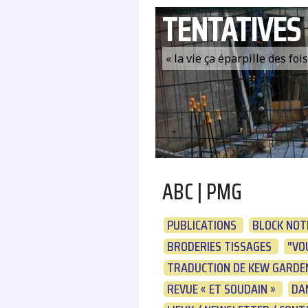
TENTATIVES
« la vie ça éparpille des fo
ABC | PMG
PUBLICATIONS
BLOCK NOT
BRODERIES TISSAGES
"VOU
TRADUCTION DE KEW GARDEN
REVUE « ET SOUDAIN »
DA