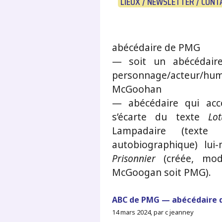
LIEUX / NEWSLETTER / CONT
abécédaire de PMG
— soit un abécédaire
personnage/acteur/hum
McGoohan
— abécédaire qui acc
s’écarte du texte
Lo
Lampadaire (text
autobiographique) lu
Prisonnier
(créée, modu
McGoogan soit PMG).
ABC de PMG — abécédaire 
14 mars 2024, par c jeanney