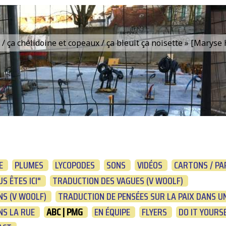
is / ça chélidoine et copeaux / ça bleuit ça noisette » [Marys
E
PLUMES
LYCOPODES
SONS
VIDÉOS
CARTONS / PA
S ÊTES ICI"
TRADUCTION DES VAGUES (V WOOLF)
S (V WOOLF)
TRADUCTION DE PENSÉES SUR LA PAIX DANS UN
NS LA RUE
ABC | PMG
EN ÉQUIPE
FLYERS
DO IT YOURS