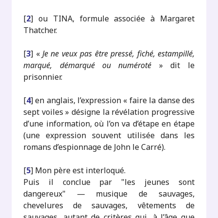
[
2
]
ou TINA, formule associée à Margaret
Thatcher.
[
3
]
«
Je ne veux pas être pressé, fiché, estampillé,
marqué, démarqué ou numéroté
» dit le
prisonnier.
[
4
]
en anglais, l’expression « faire la danse des
sept voiles » désigne la révélation progressive
d’une information, où l’on va d’étape en étape
(une expression souvent utilisée dans les
romans d’espionnage de John le Carré).
[
5
]
Mon père est interloqué.
Puis il conclue par "les jeunes sont
dangereux" — musique de sauvages,
chevelures de sauvages, vêtements de
sauvages, autant de critères qui, à l’âge que