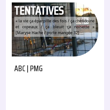
TENTATIVES
« la vie ça éparpille des fois / ça chélidoine
et copeaux / ça bleuit ça noisette »
[Maryse Hache / porte mangée 32]
ABC | PMG