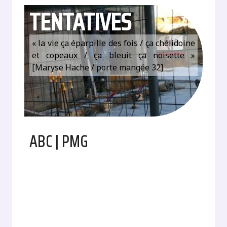
TENTATIVES
« la vie ça éparpille des fois / ça chélidoine
et copeaux / ça bleuit ça noisette »
[Maryse Hache / porte mangée 32]
ABC | PMG