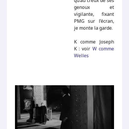
qu’au creux de ses
genoux et
vigilante, fixant
PMG sur l’écran,
je monte la garde.
K comme Joseph
K : voir
W comme
Welles