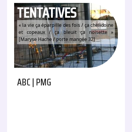
TENTATIVES
« la vie ça éparpille des fois / ça chélidoine
et copeaux / ça bleuit ça noisette »
[Maryse Hache / porte mangée 32]
ABC | PMG