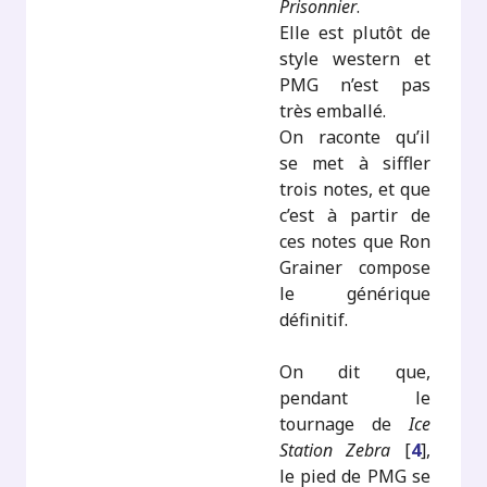
Prisonnier
.
Elle est plutôt de
style western et
PMG n’est pas
très emballé.
On raconte qu’il
se met à siffler
trois notes, et que
c’est à partir de
ces notes que Ron
Grainer compose
le générique
définitif.
On dit que,
pendant le
tournage de
Ice
Station Zebra
[
4
]
,
le pied de PMG se