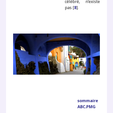
célébré, n’existe
pas
[
8
]
.
sommaire
ABC.PMG