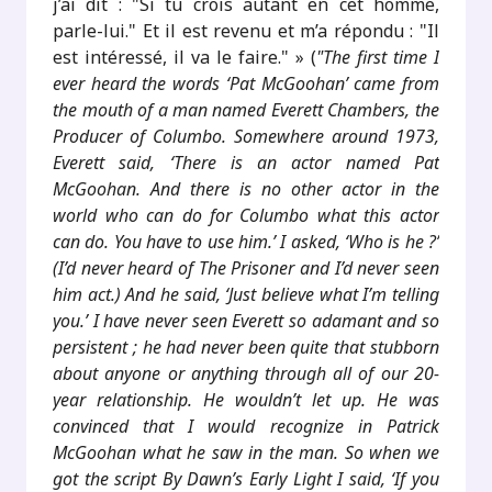
j’ai dit : "Si tu crois autant en cet homme,
parle-lui." Et il est revenu et m’a répondu : "Il
est intéressé, il va le faire." » (
"The first time I
ever heard the words ‘Pat McGoohan’ came from
the mouth of a man named Everett Chambers, the
Producer of Columbo. Somewhere around 1973,
Everett said, ‘There is an actor named Pat
McGoohan. And there is no other actor in the
world who can do for Columbo what this actor
can do. You have to use him.’ I asked, ‘Who is he ?’
(I’d never heard of The Prisoner and I’d never seen
him act.) And he said, ‘Just believe what I’m telling
you.’ I have never seen Everett so adamant and so
persistent ; he had never been quite that stubborn
about anyone or anything through all of our 20-
year relationship. He wouldn’t let up. He was
convinced that I would recognize in Patrick
McGoohan what he saw in the man. So when we
got the script By Dawn’s Early Light I said, ‘If you