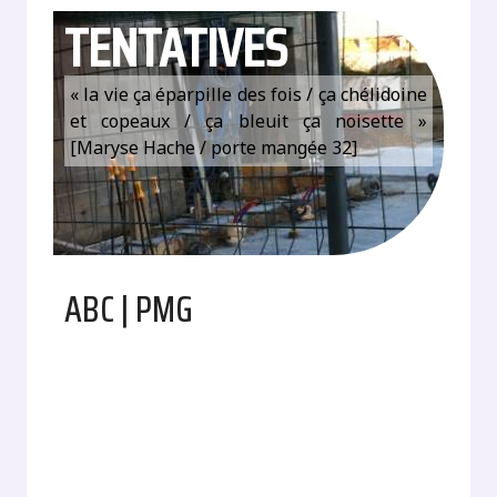
TENTATIVES
« la vie ça éparpille des fois / ça chélidoine
et copeaux / ça bleuit ça noisette »
[Maryse Hache / porte mangée 32]
ABC | PMG