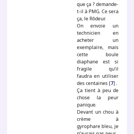
que ça ? demande-
t-il à PMG. Ce sera
ça, le Rôdeur.
On envoie un
technicien en
acheter un
exemplaire, mais
cette boule
diaphane est si
fragile qu’il
faudra en utiliser
des centaines
[
7
]
.
Ça tient à peu de
chose la peur
panique.
Devant un chou à
crème à
gyrophare bleu, je
n’aurais pas peur.