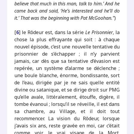
believe that much in this man, talk to him.’ And he
came back and said, ‘He’s interested and he’ll do
it.’ That was the beginning with Pat McGoohan."
)
[
6
]
le Rôdeur est, dans la série
Le Prisonnier
, la
chose la plus effrayante qui soit : à chaque
nouvel épisode, c’est une nouvelle tentative du
prisonnier de s’échapper ; il n’y parvient
jamais, car dès que sa tentative d’évasion est
repérée, un système d’alarme se déclenche ;
une boule blanche, énorme, bondissante, sort
de l’eau, dirigée par je ne sais quelle entité
divine ou satanique, et se dirige droit sur PMG
qu’elle avale, littéralement, étouffe, digère, il
tombe évanoui ; lorsqu’il se réveille, il est dans
sa chambre, au Village, et il doit tout
recommencer. La vision du Rôdeur, lorsque
j’avais six ans, reste gravée en moi, car c’était
comme voir le vrai visage de la Mort.