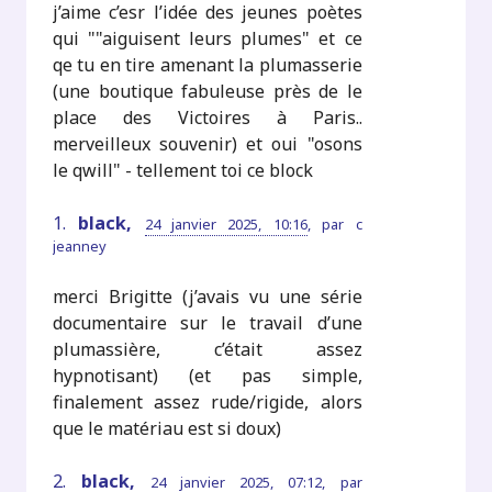
j’aime c’esr l’idée des jeunes poètes
qui ""aiguisent leurs plumes" et ce
qe tu en tire amenant la plumasserie
(une boutique fabuleuse près de le
place des Victoires à Paris..
merveilleux souvenir) et oui "osons
le qwill" - tellement toi ce block
1.
black,
24 janvier 2025, 10:16
,
par
c
jeanney
merci Brigitte (j’avais vu une série
documentaire sur le travail d’une
plumassière, c’était assez
hypnotisant) (et pas simple,
finalement assez rude/rigide, alors
que le matériau est si doux)
2.
black,
24 janvier 2025, 07:12
,
par