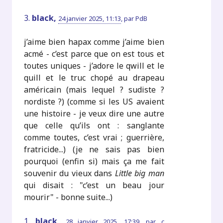
3.
black,
24 janvier 2025, 11:13
,
par
PdB
j’aime bien hapax comme j’aime bien
acmé - c’est parce que on est tous et
toutes uniques - j’adore le qwill et le
quill et le truc chopé au drapeau
américain (mais lequel ? sudiste ?
nordiste ?) (comme si les US avaient
une histoire - je veux dire une autre
que celle qu’ils ont : sanglante
comme toutes, c’est vrai ; guerrière,
fratricide...) (je ne sais pas bien
pourquoi (enfin si) mais ça me fait
souvenir du vieux dans
Little big man
qui disait : "c’est un beau jour
mourir" - bonne suite...)
1.
black,
28 janvier 2025, 17:39
,
par
c