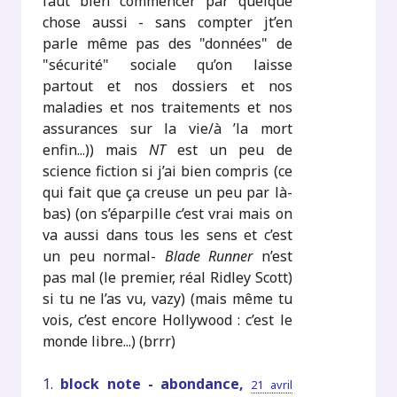
faut bien commencer par quelque
chose aussi - sans compter jt’en
parle même pas des "données" de
"sécurité" sociale qu’on laisse
partout et nos dossiers et nos
maladies et nos traitements et nos
assurances sur la vie/à ’la mort
enfin...)) mais
NT
est un peu de
science fiction si j’ai bien compris (ce
qui fait que ça creuse un peu par là-
bas) (on s’éparpille c’est vrai mais on
va aussi dans tous les sens et c’est
un peu normal-
Blade Runner
n’est
pas mal (le premier, réal Ridley Scott)
si tu ne l’as vu, vazy) (mais même tu
vois, c’est encore Hollywood : c’est le
monde libre...) (brrr)
1.
block note - abondance,
21 avril