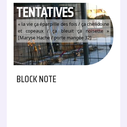
TENTATIVES
« la vie ça éparpille des fois / ça chélidoine
et copeaux / ça bleuit ça noisette »
[Maryse Hache / porte mangée 32]
BLOCK NOTE