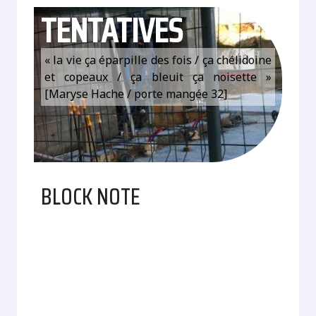
TENTATIVES
« la vie ça éparpille des fois / ça chélidoine
et copeaux / ça bleuit ça noisette »
[Maryse Hache / porte mangée 32]
BLOCK NOTE