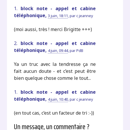
1.
block note - appel et cabine
téléphonique,
3 juin, 18:11
,
par
c jeanney
(moi aussi, très ! merci Brigitte +++)
2.
block note - appel et cabine
téléphonique,
4 juin, 09:44
,
par
PdB
Ya un truc avec la tendresse ça ne
fait aucun doute - et c’est peut être
bien quelque chose comme le tout...
1.
block note - appel et cabine
téléphonique,
4 juin, 10:40
,
par
c jeanney
(en tout cas, c’est un facteur de tri :-))
Un message, un commentaire ?