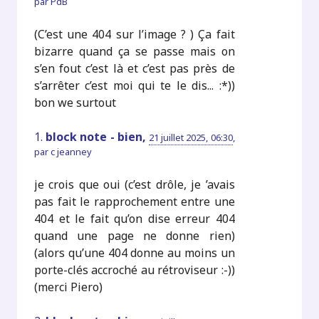
par
PdB
(C’est une 404 sur l’image ? ) Ça fait
bizarre quand ça se passe mais on
s’en fout c’est là et c’est pas près de
s’arrêter c’est moi qui te le dis... :*))
bon we surtout
1.
block note - bien,
21 juillet 2025, 06:30
,
par
c jeanney
je crois que oui (c’est drôle, je ’avais
pas fait le rapprochement entre une
404 et le fait qu’on dise erreur 404
quand une page ne donne rien)
(alors qu’une 404 donne au moins un
porte-clés accroché au rétroviseur :-))
(merci Piero)