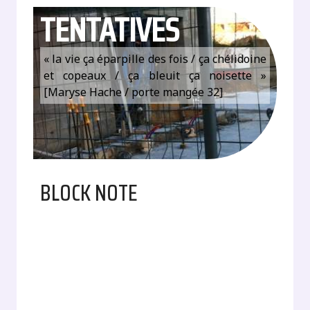
TENTATIVES
« la vie ça éparpille des fois / ça chélidoine
et copeaux / ça bleuit ça noisette »
[Maryse Hache / porte mangée 32]
BLOCK NOTE