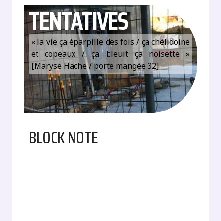
TENTATIVES
« la vie ça éparpille des fois / ça chélidoine
et copeaux / ça bleuit ça noisette »
[Maryse Hache / porte mangée 32]
BLOCK NOTE