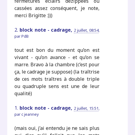
fermetures éclairs dézippées ou
cassées assez conséquent, je note,
merci Brigitte :)))
2.
block note - cadrage,
2 juillet, 08:54
,
par
PdB
tout est bon du moment qu’on est
vivant - qu’on avance - et qu’on se
marre. Bravo à la chambre (c’est pour
ça, le cadrage je suppose) (la traîtrise
de ces mots traîtres à double triple
ou quadruple sens est une de leur
qualité)
1.
block note - cadrage,
2 juillet, 15:51
,
par
c jeanney
(mais oui, j’ai entendu je ne sais plus