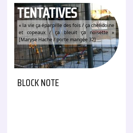
TENTATIVES
« la vie ça éparpille des fois / ça chélidoine
et copeaux / ça bleuit ça noisette »
[Maryse Hache / porte mangée 32]
BLOCK NOTE