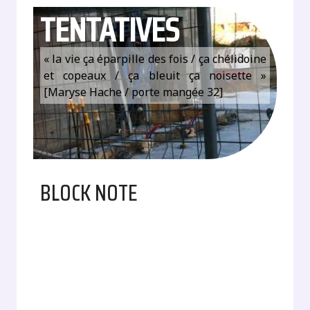
TENTATIVES
« la vie ça éparpille des fois / ça chélidoine
et copeaux / ça bleuit ça noisette »
[Maryse Hache / porte mangée 32]
BLOCK NOTE