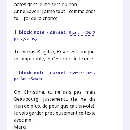
notes dont je me sers ou non
Anne Savelli j’aime tout - comme chez
toi - j’ai de la chance
1.
block note - carnet,
8 janvier, 09:12
,
par
c jeanney
Tu verras Brigitte,
Bruits
est unique,
incomparable, et c’est rien de le dire.
2.
block note - carnet,
7 janvier, 20:15
,
par
Anne Savelli
Oh, Christine, tu ne sais pas, mais
Beaubourg, justement... (Je ne dis
rien de plus, de peur que ça s’envole).
Je vais garder précieusement ce texte
avec moi.
Merci.