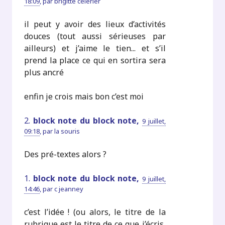
18:09
,
par
brigitte celerier
il peut y avoir des lieux d’activités
douces (tout aussi sérieuses par
ailleurs) et j’aime le tien... et s’il
prend la place ce qui en sortira sera
plus ancré
enfin je crois mais bon c’est moi
2.
block note du block note,
9 juillet,
09:18
,
par
la souris
Des pré-textes alors ?
1.
block note du block note,
9 juillet,
14:46
,
par
c jeanney
c’est l’idée ! (ou alors, le titre de la
rubrique est le titre de ce que j’écris,