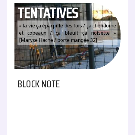
TENTATIVES
« la vie ça éparpille des fois / ça chélidoine
et copeaux / ça bleuit ça noisette »
[Maryse Hache / porte mangée 32]
BLOCK NOTE