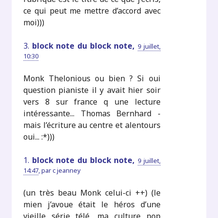
ce qui peut me mettre d’accord avec
moi)))
3.
block note du block note,
9 juillet,
10:30
Monk Thelonious ou bien ? Si oui
question pianiste il y avait hier soir
vers 8 sur france q une lecture
intéressante... Thomas Bernhard -
mais l’écriture au centre et alentours
oui... :*)))
1.
block note du block note,
9 juillet,
14:47
,
par
c jeanney
(un très beau Monk celui-ci ++) (le
mien j’avoue était le héros d’une
vieille série télé, ma culture pop