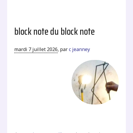
block note du block note
mardi 7 juillet 2026
,
par
c jeanney