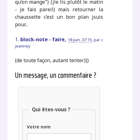
qu’on mange") (jle lis plutôt le matin
- je fais pareil) mais retourner la
chaussette c’est un bon plan jsuis
pour...
1.
block-note - faire,
18 juin, 07:15
,
par
c
jeanney
(de toute façon, autant tenter)))
Un message, un commentaire ?
Qui êtes-vous ?
Votre nom