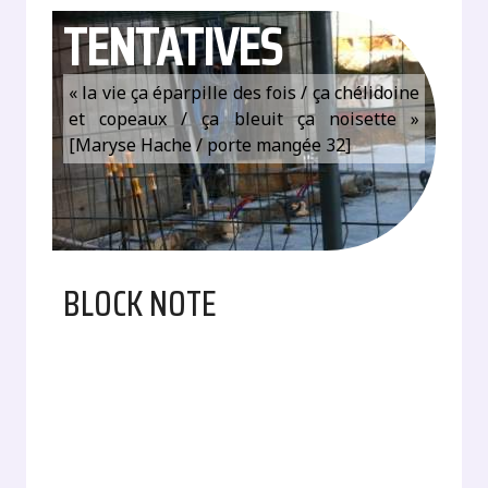
TENTATIVES
« la vie ça éparpille des fois / ça chélidoine
et copeaux / ça bleuit ça noisette »
[Maryse Hache / porte mangée 32]
BLOCK NOTE