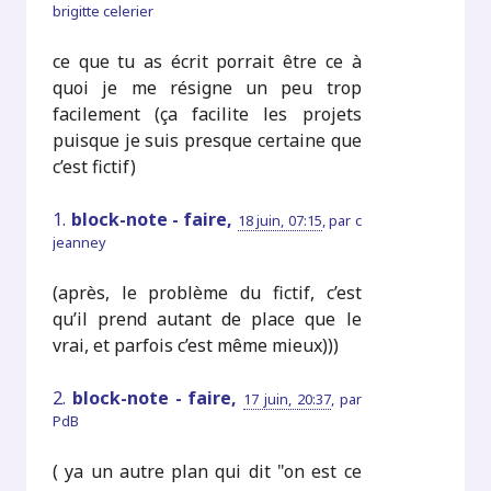
brigitte celerier
ce que tu as écrit porrait être ce à
quoi je me résigne un peu trop
facilement (ça facilite les projets
puisque je suis presque certaine que
c’est fictif)
1.
block-note - faire,
18 juin, 07:15
,
par
c
jeanney
(après, le problème du fictif, c’est
qu’il prend autant de place que le
vrai, et parfois c’est même mieux)))
2.
block-note - faire,
17 juin, 20:37
,
par
PdB
( ya un autre plan qui dit "on est ce