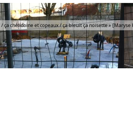
is / ça chélidoine et copeaux / ça bleuit ça noisette » [Marys