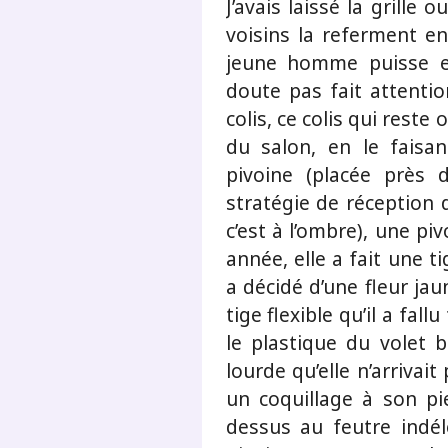
J’avais laissé la grille 
voisins la referment en
jeune homme puisse en
doute pas fait attentio
colis, ce colis qui reste
du salon, en le faisa
pivoine (placée près 
stratégie de réception 
c’est à l’ombre), une pi
année, elle a fait une t
a décidé d’une fleur ja
tige flexible qu’il a fall
le plastique du volet 
lourde qu’elle n’arrivait
un coquillage à son pi
dessus au feutre indél