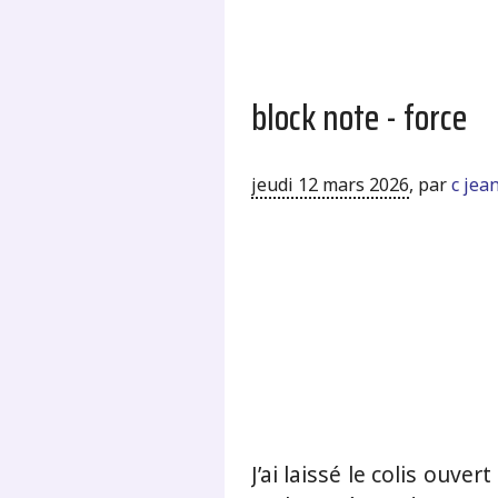
block note - force
jeudi 12 mars 2026
,
par
c jea
J’ai laissé le colis ouve