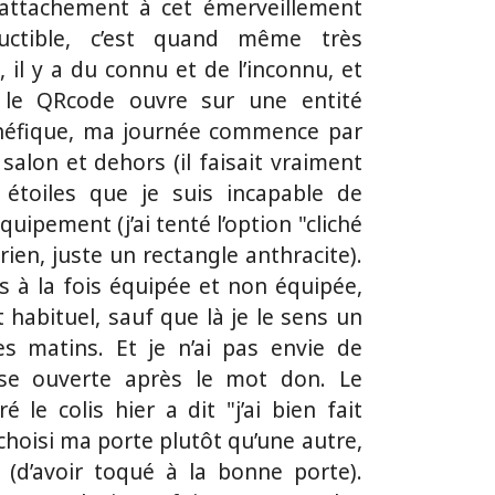
attachement à cet émerveillement
uctible, c’est quand même très
, il y a du connu et de l’inconnu, et
 le QRcode ouvre sur une entité
néfique, ma journée commence par
 salon et dehors (il faisait vraiment
 étoiles que je suis incapable de
uipement (j’ai tenté l’option "cliché
ien, juste un rectangle anthracite).
is à la fois équipée et non équipée,
 habituel, sauf que là je le sens un
s matins. Et je n’ai pas envie de
se ouverte après le mot don. Le
 le colis hier a dit "j’ai bien fait
 choisi ma porte plutôt qu’une autre,
t (d’avoir toqué à la bonne porte).