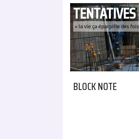
TENTATIVES
« la vie ça éparpille des fo
BLOCK NOTE