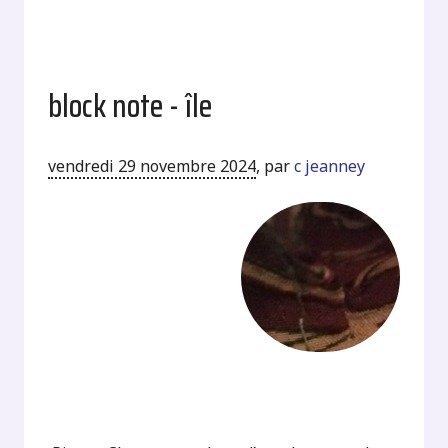
block note - île
vendredi 29 novembre 2024
,
par
c jeanney