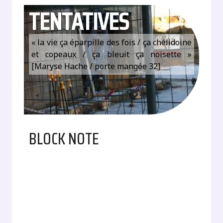
TENTATIVES
« la vie ça éparpille des fois / ça chélidoine
et copeaux / ça bleuit ça noisette »
[Maryse Hache / porte mangée 32]
BLOCK NOTE