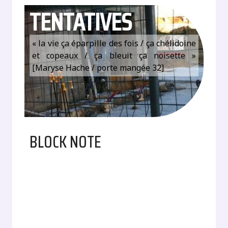
TENTATIVES
« la vie ça éparpille des fois / ça chélidoine
et copeaux / ça bleuit ça noisette »
[Maryse Hache / porte mangée 32]
BLOCK NOTE