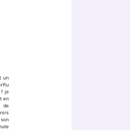
t un
rflu
 ? je
it en
s de
nirs
 son
nute