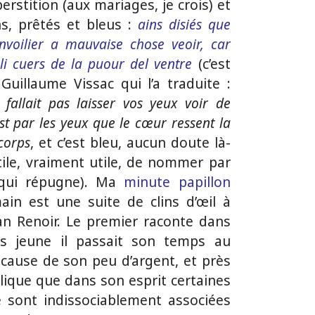
erstition (aux mariages, je crois) et
ns, prêtés et bleus :
ains disiés que
nvoilier a mauvaise chose veoir, car
 li cuers de la puour del ventre
(c’est
 Guillaume Vissac qui l’a traduite :
e fallait pas laisser vos yeux voir de
st par les yeux que le cœur ressent la
corps
, et c’est bleu, aucun doute là-
tile, vraiment utile, de nommer par
 qui répugne). Ma
minute papillon
n est une suite de clins d’œil à
n Renoir. Le premier raconte dans
s jeune il passait son temps au
à cause de son peu d’argent, et près
plique que dans son esprit certaines
 sont indissociablement associées