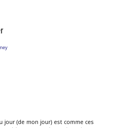
r
nney
 du jour (de mon jour) est comme ces