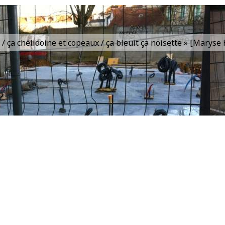
is / ça chélidoine et copeaux / ça bleuit ça noisette » [Marys