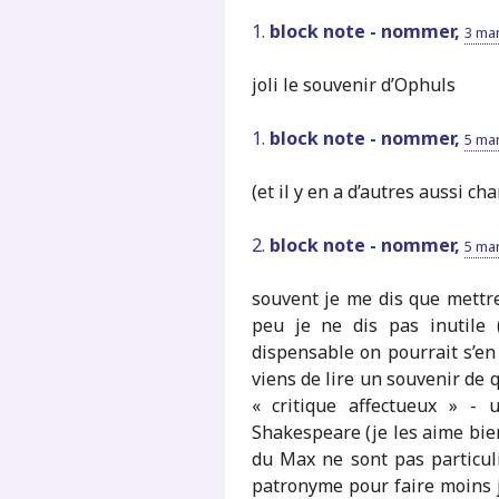
1.
block note - nommer,
3 mar
joli le souvenir d’Ophuls
1.
block note - nommer,
5 mar
(et il y en a d’autres aussi ch
2.
block note - nommer,
5 mar
souvent je me dis que mettr
peu je ne dis pas inutile 
dispensable on pourrait s’en p
viens de lire un souvenir de q
« critique affectueux » - 
Shakespeare (je les aime bien
du Max ne sont pas particuli
patronyme pour faire moins j