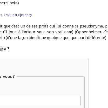
merci hein)
s, 17:20
,
par
c jeanney
l dit que c’est un de ses profs qui lui donne ce pseudonyme, 
u’il joue à l’acteur sous son vrai nom) (Oppenheimer, c’ét
l) (d’une façon identique quoique quelque part différente)
ire ?
s-vous ?