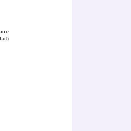
parce
ait)