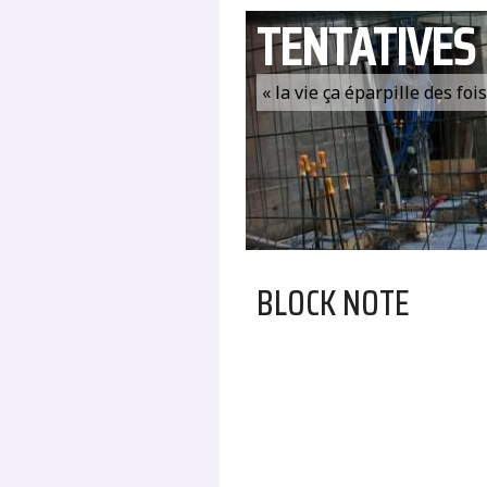
TENTATIVES
« la vie ça éparpille des fo
BLOCK NOTE