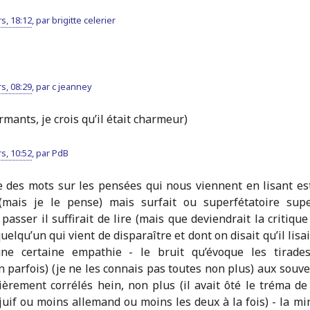
s, 18:12
,
par
brigitte celerier
s, 08:29
,
par
c jeanney
armants, je crois qu’il était charmeur)
s, 10:52
,
par
PdB
e des mots sur les pensées qui nous viennent en lisant es
(mais je le pense) mais surfait ou superfétatoire supe
asser il suffirait de lire (mais que deviendrait la critique
uelqu’un qui vient de disparaître et dont on disait qu’il lisa
une certaine empathie - le bruit qu’évoque les tirade
 parfois) (je ne les connais pas toutes non plus) aux souve
èrement corrélés hein, non plus (il avait ôté le tréma de
uif ou moins allemand ou moins les deux à la fois) - la mi