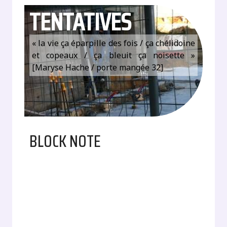
TENTATIVES
« la vie ça éparpille des fois / ça chélidoine
et copeaux / ça bleuit ça noisette »
[Maryse Hache / porte mangée 32]
BLOCK NOTE