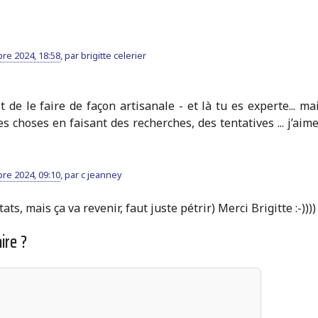
re 2024, 18:58
,
par
brigitte celerier
 de le faire de façon artisanale - et là tu es experte... mai
s choses en faisant des recherches, des tentatives ... j’aim
re 2024, 09:10
,
par
c jeanney
ts, mais ça va revenir, faut juste pétrir) Merci Brigitte :-))))
ire ?