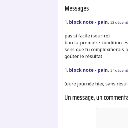
Messages
1.
block note - pain,
23 décemb
pas si facile (sourire)
bon la première condition est
sens que tu complexifierais le
goûter le résultat
1.
block note - pain,
24 décemb
(dure journée hier, sans résulta
Un message, un commenta