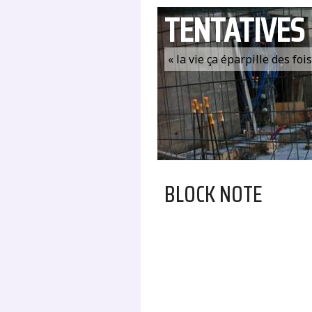
TENTATIVES
« la vie ça éparpille des fo
BLOCK NOTE