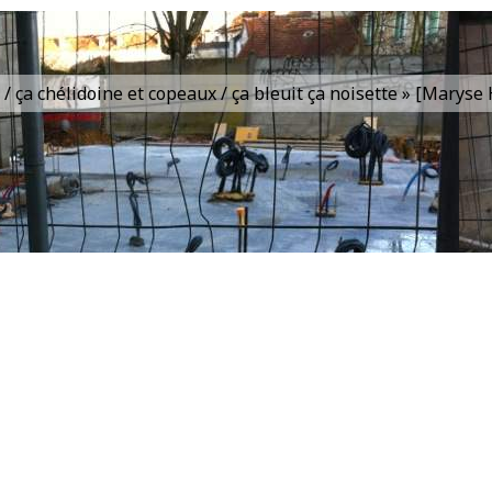
is / ça chélidoine et copeaux / ça bleuit ça noisette » [Marys