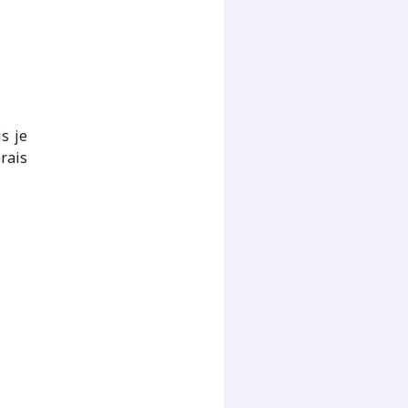
s je
erais