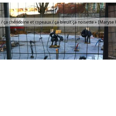
is / ça chélidoine et copeaux / ça bleuit ça noisette » [Marys