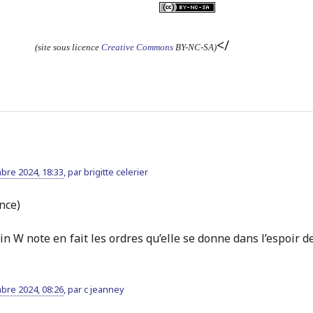
</
(site sous licence
Creative Commons
BY-NC-SA)
bre 2024, 18:33
,
par
brigitte celerier
nce)
in W note en fait les ordres qu’elle se donne dans l’espoir d
bre 2024, 08:26
,
par
c jeanney