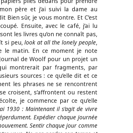
es papiers pliés dedans pour prendre
 mon père et j’ai suivi la dame au
 dit Bien sûr, je vous montre. Et C’est
 coupé. Ensuite, avec le café, j’ai lu
sont les livres qu’on ne connaît pas,
t si peu,
look at all the lonely people
,
 le matin. En ce moment je note
 Journal de Woolf pour un projet un
qui montrerait par fragments, par
sieurs sources : ce qu’elle dit et ce
mment les phrases ne se rencontrent
e croisent, s’affrontent ou restent
récolte, je commence par ce qu’elle
 1930 : Maintenant il s’agit de vivre
, éperdument. Expédier chaque journée
e mouvement. Sentir chaque jour comme