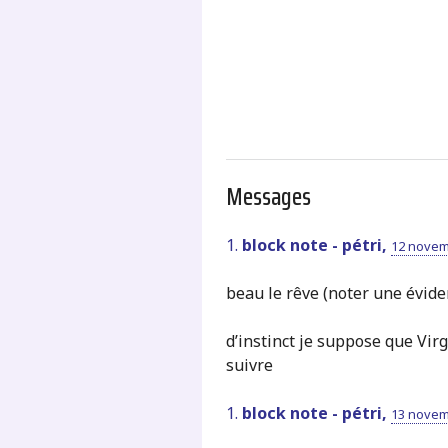
.
Messages
1.
block note - pétri,
12 novem
beau le rêve (noter une évide
d’instinct je suppose que Virg
suivre
1.
block note - pétri,
13 novem