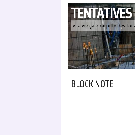
TENTATIVES
« la vie ça éparpille des fo
BLOCK NOTE