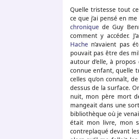
Quelle tristesse tout c
ce que j’ai pensé en me r
chronique
de Guy Benne
comment y accéder. J’
Hache
n’avaient pas ét
pouvait pas être des mi
autour d’elle, à propos d
connue enfant, quelle t
celles qu’on connaît, de
dessus de la surface. O
nuit, mon père mort dep
mangeait dans une sort
bibliothèque où je vena
était mon livre, mon se
contreplaqué devant les