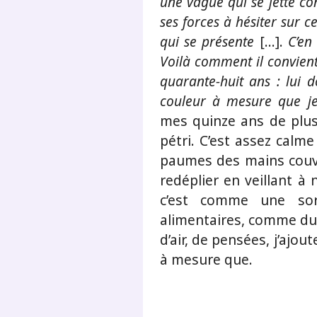
une vague qui se jette co
ses forces à hésiter sur c
qui se présente
[…].
C’en 
Voilà comment il convien
quarante-huit ans : lui d
couleur à mesure que je v
mes quinze ans de plus
pétri. C’est assez calme
paumes des mains couvert
redéplier en veillant à 
c’est comme une sor
alimentaires, comme du 
d’air, de pensées, j’ajo
à mesure que.