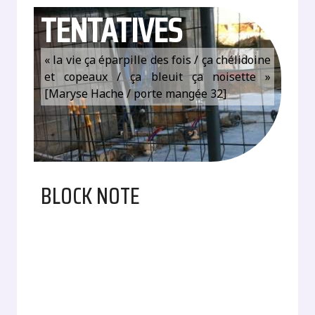
TENTATIVES
« la vie ça éparpille des fois / ça chélidoine
et copeaux / ça bleuit ça noisette »
[Maryse Hache / porte mangée 32]
BLOCK NOTE