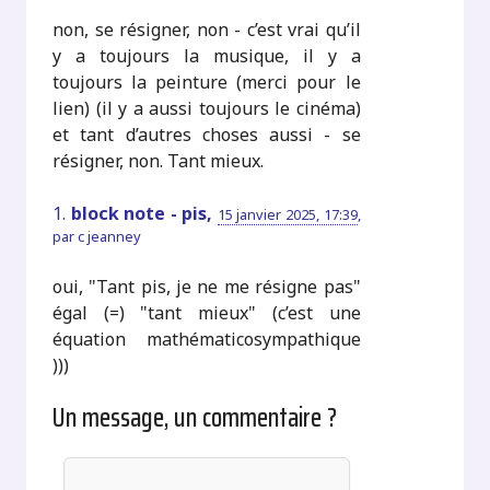
non, se résigner, non - c’est vrai qu’il
y a toujours la musique, il y a
toujours la peinture (merci pour le
lien) (il y a aussi toujours le cinéma)
et tant d’autres choses aussi - se
résigner, non. Tant mieux.
1.
block note - pis,
15 janvier 2025, 17:39
,
par
c jeanney
oui, "Tant pis, je ne me résigne pas"
égal (=) "tant mieux" (c’est une
équation mathématicosympathique
)))
Un message, un commentaire ?