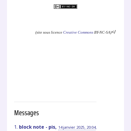
.
</
(site sous licence
Creative Commons
BY-NC-SA)
Messages
1.
block note - pis,
14 janvier 2025, 20:04
,