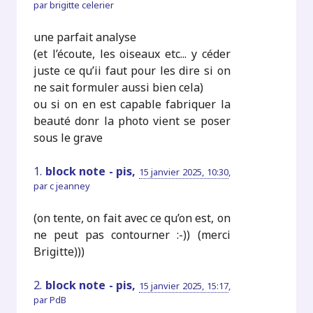
par
brigitte celerier
une parfait analyse
(et l’écoute, les oiseaux etc... y céder
juste ce qu’ii faut pour les dire si on
ne sait formuler aussi bien cela)
ou si on en est capable fabriquer la
beauté donr la photo vient se poser
sous le grave
1.
block note - pis,
15 janvier 2025, 10:30
,
par
c jeanney
(on tente, on fait avec ce qu’on est, on
ne peut pas contourner :-)) (merci
Brigitte)))
2.
block note - pis,
15 janvier 2025, 15:17
,
par
PdB