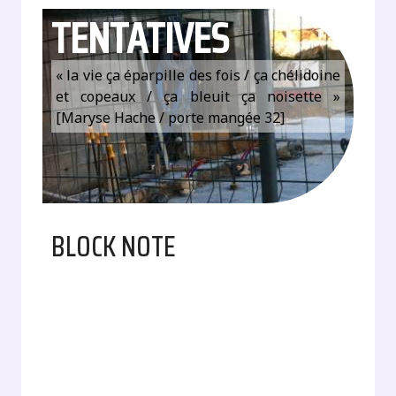
TENTATIVES
« la vie ça éparpille des fois / ça chélidoine
et copeaux / ça bleuit ça noisette »
[Maryse Hache / porte mangée 32]
BLOCK NOTE