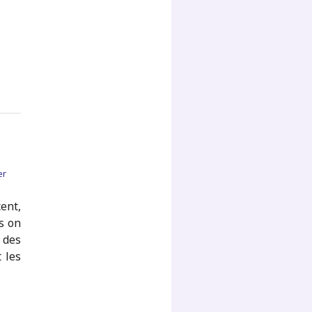
er
ent,
s on
 des
 les