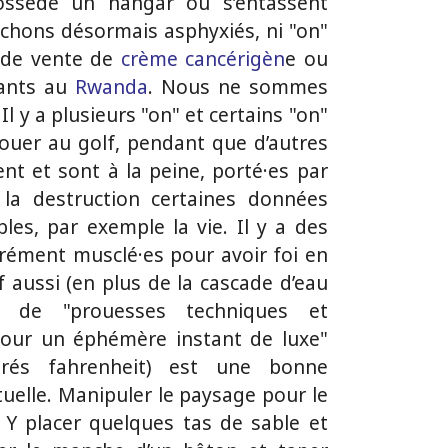
possède un hangar où s’entassent
chons désormais asphyxiés, ni "on"
n de vente de
crème cancérigèn
e ou
rants au
Rwanda
. Nous ne sommes
Il y a plusieurs "on" et certains "on"
jouer au golf, pendant que d’autres
ent et sont à la peine, porté·es par
 la destruction certaines données
les, par exemple la vie. Il y a des
acrément musclé·es pour avoir foi en
f aussi (en plus de la cascade d’eau
 de "prouesses techniques et
pour un éphémère instant de luxe"
grés fahrenheit) est une bonne
tuelle. Manipuler le paysage pour le
 Y placer quelques tas de sable et