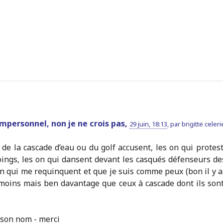
impersonnel, non je ne crois pas,
29 juin, 18:13
,
par
brigitte celeri
n de la cascade d’eau ou du golf accusent, les on qui protest
oings, les on qui dansent devant les casqués défenseurs de
 on qui me requinquent et que je suis comme peux (bon il y a
e moins mais ben davantage que ceux à cascade dont ils sont
e son nom - merci