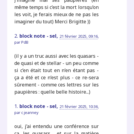
même temps si c’est la mort lorsqu’on
les voit, je ferais mieux de ne pas les
imaginer du tout) Merci Brigitte ))
2.
block note - sel,
21 février 2025, 09:16
,
par
PdB
(il y a un truc aussi avec les quasars -
de quasi et de stellar - un peu comme
si c’en était tout en n’en étant pas -
ça a été et ce n’est plus - ce re-sera
sûrement - comme ces lettres sur les
paupières : quelle belle histoire...)
1.
block note - sel,
21 février 2025, 10:36
,
par
c jeanney
oui, j’ai entendu une conférence sur
ça, les quasars , et sur la matière