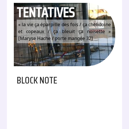
TENTATIVES
« la vie ça éparpille des fois / ça chélidoine
et copeaux / ça bleuit ça noisette »
[Maryse Hache / porte mangée 32]
BLOCK NOTE