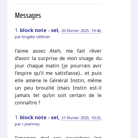
Messages
1.
block note - sel,
20 février 2025, 19:40
,
par
brigitte célérier
l’aime assez Ateh, me fait rêver
d’avoir la surprise de mon visage du
jour chaque matin (je pourrais avir
l’espire qu’il me satisfasse)... et puis
elle amène le Général Instin, même
un peu brouillé (mais Instin est-il
jamais tel qu’on soit certain de le
connaître ?
1.
block note - sel,
21 février 2025, 10:35
,
par
c jeanney
J’imagine mal ses paupières (en