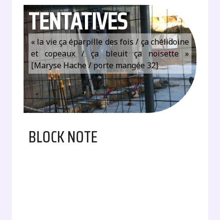
TENTATIVES
« la vie ça éparpille des fois / ça chélidoine
et copeaux / ça bleuit ça noisette »
[Maryse Hache / porte mangée 32]
BLOCK NOTE