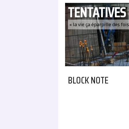
TENTATIVES
« la vie ça éparpille des fo
BLOCK NOTE