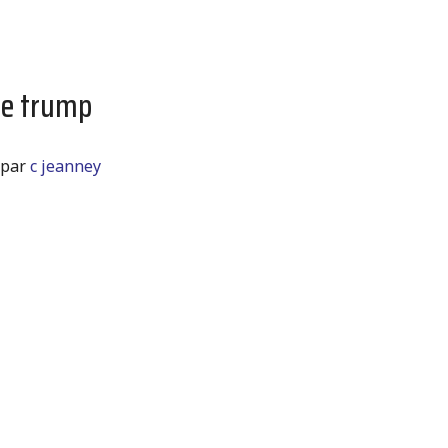
me trump
par
c jeanney