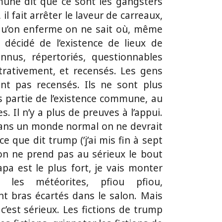
mmune dit que ce sont les gangsters
 il fait arrêter le laveur de carreaux,
u’on enferme on ne sait où, même
décidé de l’existence de lieux de
onnus, répertoriés, questionnables
trativement, et recensés. Les gens
nt pas recensés. Ils ne sont plus
us partie de l’existence commune, au
 Il n’y a plus de preuves à l’appui.
 Dans un monde normal on ne devrait
e que dit trump (’j’ai mis fin à sept
on ne prend pas au sérieux le bout
pa est le plus fort, je vais monter
les météorites, pfiou pfiou,
ant bras écartés dans le salon. Mais
c’est sérieux. Les fictions de trump