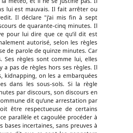
 météo, et il ne se justifie pas. Il
s lui est mauvais. Il fait arrêter ou
dit. Il déclare "j’ai mis fin à sept
cours de quarante-cinq minutes. Il
e pour lui dire que ce qu’il dit est
rmalement autorisé, selon les règles
e de parole de quinze minutes. Car
es. Ses règles sont comme lui, elles
n’y a pas de règles hors ses règles. Il
es, kidnapping, on les a embarquées
s dans les sous-sols. Si la règle
utes par discours, son discours en
le commune dit qu’une arrestation par
doit être respectueuse de certains
lice parallèle et cagoulée procéder à
es bases incertaines, sans preuves à