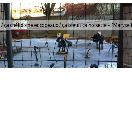
is / ça chélidoine et copeaux / ça bleuit ça noisette » [Marys