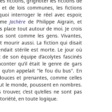
s fictions, grignoter les fictions de
 et de lois communes, les fictions
uoi interroger le réel avec espoir,
omme
Jachère
de Philippe Aigrain, et
s place tout autour de moi. Je crois
ons sont comme les gens. Vivantes,
 mourir aussi. La fiction qui disait
ndait stérile est morte. Le jour où
t de son équipe d’acolytes fascinés
onter qu’il était le genre de gars
t qu’on appelait "le fou du bus". En
 douces et prenantes, comme celles
out le monde, poussent en nombres.
 trouver, c’est qu’elles ne sont pas
oriété, en toute logique.