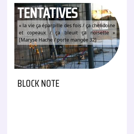
TENTATIVES
« la vie ça éparpille des fois / ça chélidoine
et copeaux / ça bleuit ça noisette »
[Maryse Hache / porte mangée 32]
BLOCK NOTE