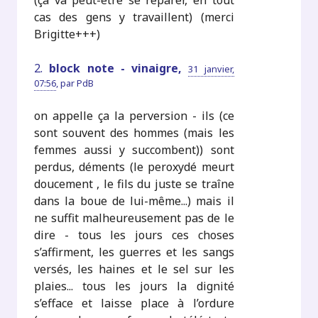
(ça va peut-être se réparer, en tout
cas des gens y travaillent) (merci
Brigitte+++)
2.
block note - vinaigre,
31 janvier,
07:56
,
par
PdB
on appelle ça la perversion - ils (ce
sont souvent des hommes (mais les
femmes aussi y succombent)) sont
perdus, déments (le peroxydé meurt
doucement , le fils du juste se traîne
dans la boue de lui-même...) mais il
ne suffit malheureusement pas de le
dire - tous les jours ces choses
s’affirment, les guerres et les sangs
versés, les haines et le sel sur les
plaies... tous les jours la dignité
s’efface et laisse place à l’ordure