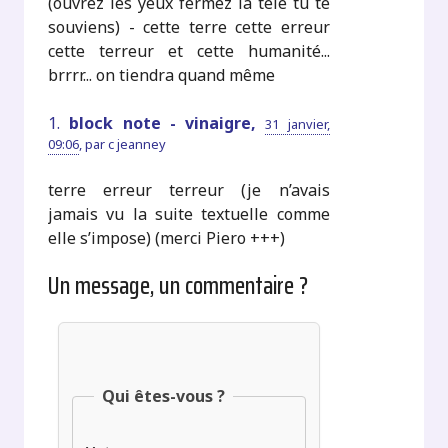
(ouvrez les yeux fermez la télé tu te
souviens) - cette terre cette erreur
cette terreur et cette humanité...
brrrr... on tiendra quand même
1.
block note - vinaigre,
31 janvier,
09:06
,
par
c jeanney
terre erreur terreur (je n’avais
jamais vu la suite textuelle comme
elle s’impose) (merci Piero +++)
Un message, un commentaire ?
Qui êtes-vous ?