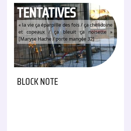
TENTATIVES
« la vie ça éparpille des fois / ça chélidoine
et copeaux / ça bleuit ça noisette »
[Maryse Hache / porte mangée 32]
BLOCK NOTE