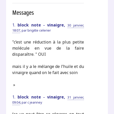
Messages
1.
block note - vinaigre,
30 janvier,
18:07
,
par
brigitte celerier
"c’est une réduction à la plus petite
molécule en vue de la faire
disparaître. " OUI
mais il y a le mélange de l’huile et du
vinaigre quand on le fait avec soin
»
1.
block note - vinaigre,
31 janvier,
09:04
,
par
c jeanney