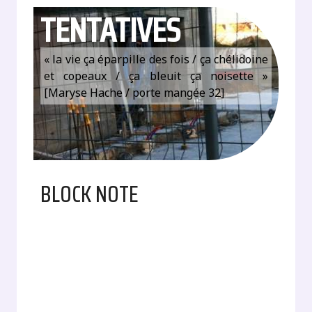
TENTATIVES
« la vie ça éparpille des fois / ça chélidoine
et copeaux / ça bleuit ça noisette »
[Maryse Hache / porte mangée 32]
BLOCK NOTE