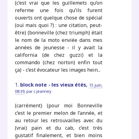
(c’est vrai que les guillemets qu’on
referme une fois qu’ils furent
ouverts ont quelque chose de spécial
(oui mais quoi ?) : une citation, peut-
être) (bonneville (chez triumph) était
le nom de la moto enviée dans mes
années de jeunesse - il y avait la
california (de chez guzzi) et la
commando (chez norton) enfin tout
ça) - c’est évocateur les images hein...
1.
block note - les vieux étés,
15 juin,
08:39
,
par
c jeanney
(carrément) (pour moi Bonneville
c’est le premier melon de l’année, et
au retour les retrouvailles avec du
(vrai) pain et du cab, c’est très
gustatif finalement, et bien moins