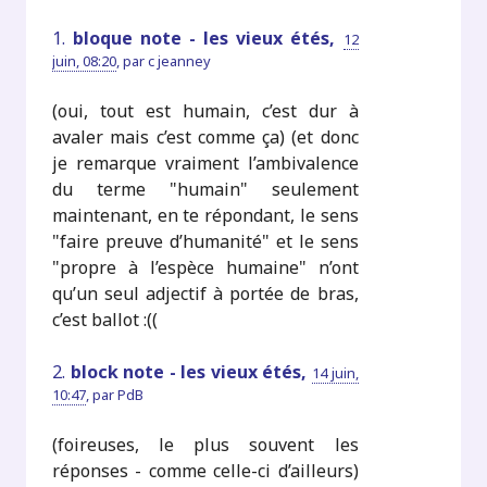
1.
bloque note - les vieux étés,
12
juin, 08:20
,
par
c jeanney
(oui, tout est humain, c’est dur à
avaler mais c’est comme ça) (et donc
je remarque vraiment l’ambivalence
du terme "humain" seulement
maintenant, en te répondant, le sens
"faire preuve d’humanité" et le sens
"propre à l’espèce humaine" n’ont
qu’un seul adjectif à portée de bras,
c’est ballot :((
2.
block note - les vieux étés,
14 juin,
10:47
,
par
PdB
(foireuses, le plus souvent les
réponses - comme celle-ci d’ailleurs)