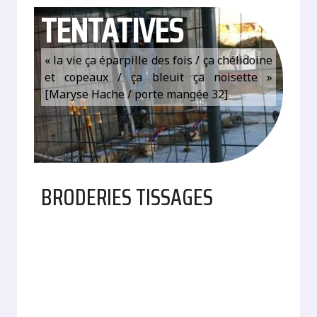
TENTATIVES
« la vie ça éparpille des fois / ça chélidoine
et copeaux / ça bleuit ça noisette »
[Maryse Hache / porte mangée 32]
BRODERIES TISSAGES