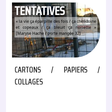
TENTATIVES
« la vie ça éparpille des fois / ça chélidoine
et copeaux / ça bleuit ça noisette »
[Maryse Hache / porte mangée 32]
CARTONS / PAPIERS /
COLLAGES