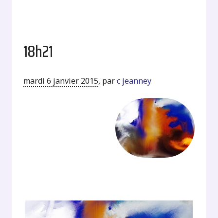
18h21
mardi 6 janvier 2015
,
par
c jeanney