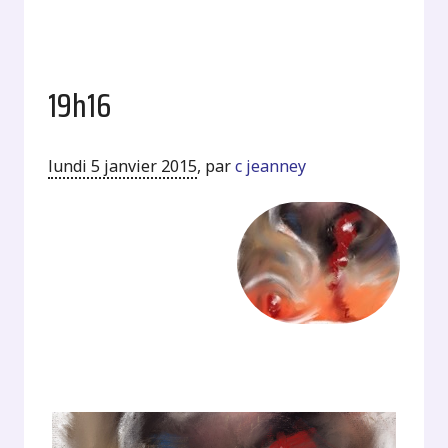
19h16
lundi 5 janvier 2015
,
par
c jeanney