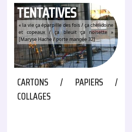
TENTATIVES
« la vie ça éparpille des fois / ça chélidoine
et copeaux / ça bleuit ça noisette »
[Maryse Hache / porte mangée 32]
CARTONS / PAPIERS /
COLLAGES