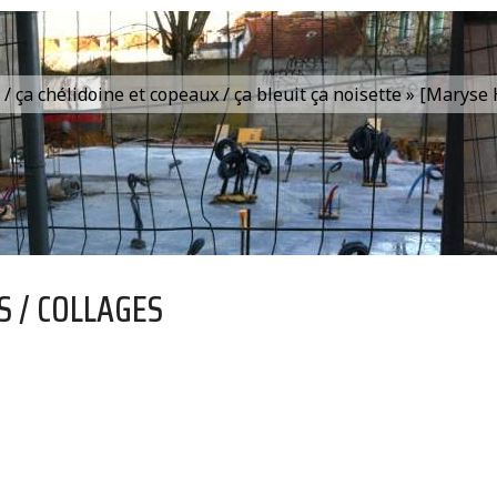
is / ça chélidoine et copeaux / ça bleuit ça noisette » [Marys
S / COLLAGES