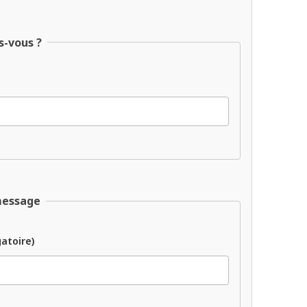
s-vous ?
message
gatoire)