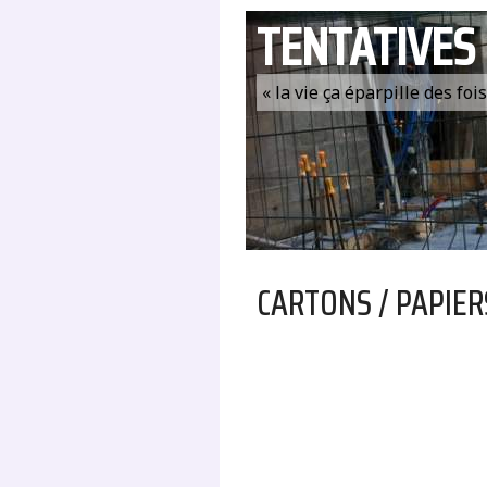
TENTATIVES
« la vie ça éparpille des fo
CARTONS / PAPIER