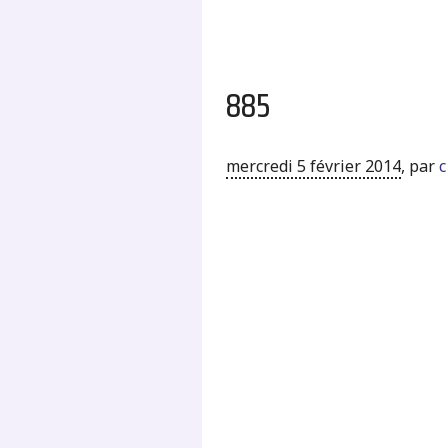
885
mercredi 5 février 2014
,
par
c