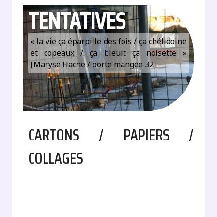
TENTATIVES
« la vie ça éparpille des fois / ça chélidoine
et copeaux / ça bleuit ça noisette »
[Maryse Hache / porte mangée 32]
CARTONS / PAPIERS /
COLLAGES